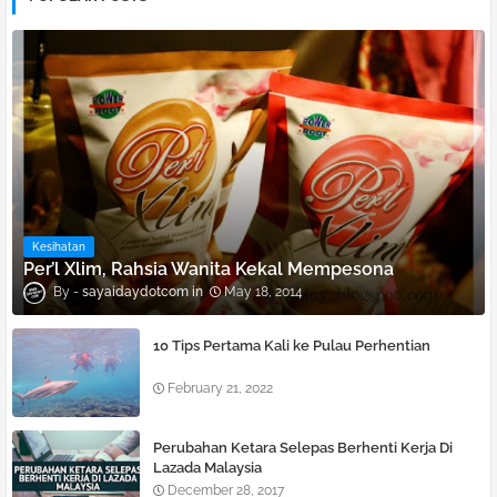
Kesihatan
Per’l Xlim, Rahsia Wanita Kekal Mempesona
sayaidaydotcom
May 18, 2014
10 Tips Pertama Kali ke Pulau Perhentian
February 21, 2022
Perubahan Ketara Selepas Berhenti Kerja Di
Lazada Malaysia
December 28, 2017