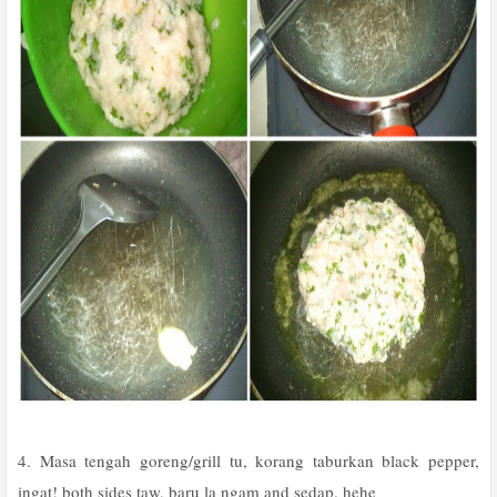
4. Masa tengah goreng/grill tu, korang taburkan black pepper,
ingat! both sides taw, baru la ngam and sedap. hehe