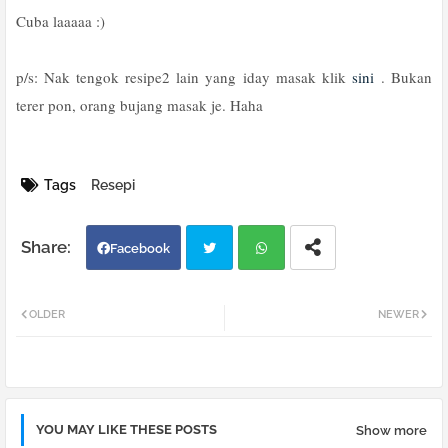
Cuba laaaaa :)
p/s: Nak tengok resipe2 lain yang iday masak klik
sini
. Bukan
terer pon, orang bujang masak je. Haha
Tags
Resepi
Facebook
Twi
Wh
OLDER
NEWER
tter
atsa
pp
YOU MAY LIKE THESE POSTS
Show more