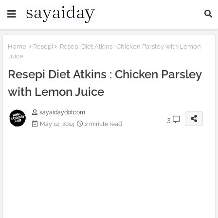
Home
Resepi
Resepi Diet Atkins : Chicken Parsley with Lemon
Juice
Resepi Diet Atkins : Chicken Parsley
with Lemon Juice
sayaidaydotcom
3
May 14, 2014
2 minute read