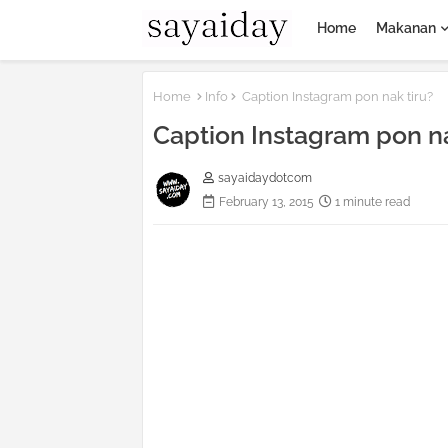
Home
Makanan
Home
Info
Caption Instagram pon nak tiru?
Caption Instagram pon na
sayaidaydotcom
February 13, 2015
1 minute read