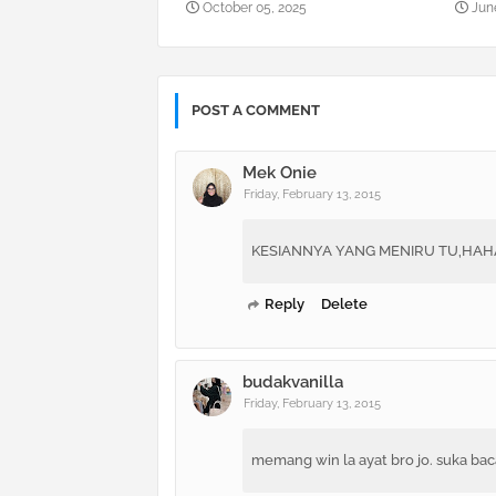
October 05, 2025
June
POST A COMMENT
Mek Onie
Friday, February 13, 2015
KESIANNYA YANG MENIRU TU,HA
Reply
Delete
budakvanilla
Friday, February 13, 2015
memang win la ayat bro jo. suka baca