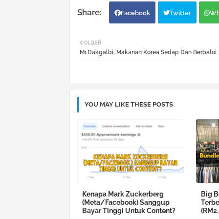
Facebook
Twitter
Wh
OLDER
Mr.Dakgalbi, Makanan Korea Sedap Dan Berbaloi
YOU MAY LIKE THESE POSTS
Kenapa Mark Zuckerberg
Big B
(Meta/Facebook) Sanggup
Terbe
Bayar Tinggi Untuk Content?
(RM2.