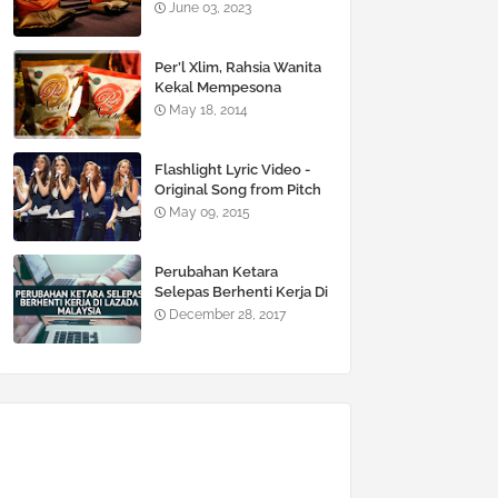
June 03, 2023
Per’l Xlim, Rahsia Wanita
Kekal Mempesona
May 18, 2014
Flashlight Lyric Video -
Original Song from Pitch
Perfect 2
May 09, 2015
Perubahan Ketara
Selepas Berhenti Kerja Di
Lazada Malaysia
December 28, 2017