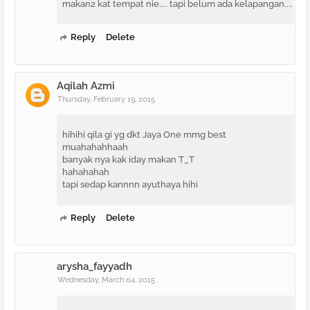
makan2 kat tempat nie.... tapi belum ada kelapangan....
Reply
Delete
Aqilah Azmi
Thursday, February 19, 2015
hihihi qila gi yg dkt Jaya One mmg best
muahahahhaah
banyak nya kak iday makan T_T
hahahahah
tapi sedap kannnn ayuthaya hihi
Reply
Delete
arysha_fayyadh
Wednesday, March 04, 2015