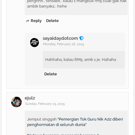
perghhh.. terbaek.. kalau 1 mangkuk rm5 cuak gak nak
ambik banyak2.. hehe
Reply
Delete
sayaidaydotcom
Monday, February 16, 2015
Hahhaha, kalau RM5. amik 1 je. Hahaha
Delete
ejulz
Sunday, February 15, 2015
Jemput singgah
"Pemergian Tok Guru Nik Aziz diberi
penghormatan di seluruh dunia"