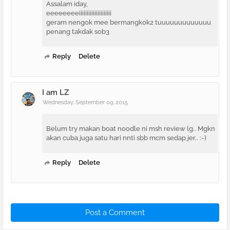
Assalam iday,
eeeeeeeeiiiiiiiiiiiiiiiiiiiii
geram nengok mee bermangkok2 tuuuuuuuuuuuuu
penang takdak sob3
Reply
Delete
I am LZ
Wednesday, September 09, 2015
Belum try makan boat noodle ni msh review lg.. Mgkn
akan cuba juga satu hari nnti sbb mcm sedap jer.. :-)
Reply
Delete
Post a Comment