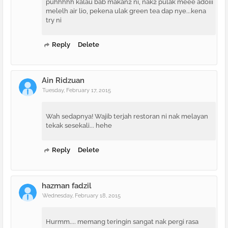
puhhhhh kalau bab makan2 ni, nak2 pulak meee adoiii
melelh air lio, pekena ulak green tea dap nye...kena
try ni
Reply
Delete
Ain Ridzuan
Tuesday, February 17, 2015
Wah sedapnya! Wajib terjah restoran ni nak melayan
tekak sesekali... hehe
Reply
Delete
hazman fadzil
Wednesday, February 18, 2015
Hurmm.... memang teringin sangat nak pergi rasa