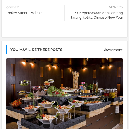
Twi
Wh
OLDER
NEWER
Jonker Street - Melaka
11 Kepercayaan dan Pantang
tter
atsa
larang ketika Chinese New Year
pp
YOU MAY LIKE THESE POSTS
Show more