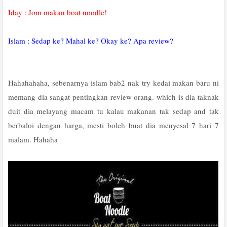
Iday : Jom makan boat noodle!
Islam : Sedap ke? Mahal ke? Okay ke? Apa review?
Hahahahaha, sebenarnya islam bab2 nak try kedai makan baru ni
memang dia sangat pentingkan review orang. which is dia taknak
duit dia melayang macam tu kalau makanan tak sedap and tak
berbaloi dengan harga, mesti boleh buat dia menyesal 7 hari 7
malam. Hahaha