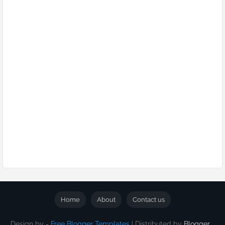
Home
About
Contact us
Design by -
Free Blogger Templates
| Distributed by
Blogger