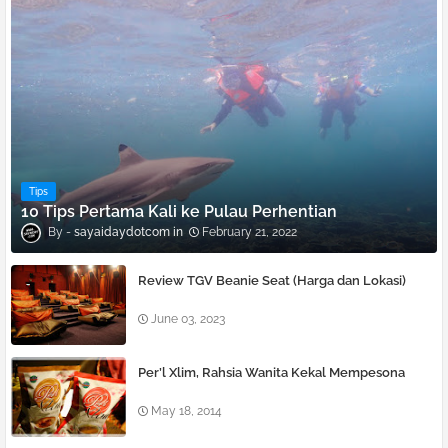
Tips
10 Tips Pertama Kali ke Pulau Perhentian
sayaidaydotcom
February 21, 2022
Review TGV Beanie Seat (Harga dan Lokasi)
June 03, 2023
Per’l Xlim, Rahsia Wanita Kekal Mempesona
May 18, 2014