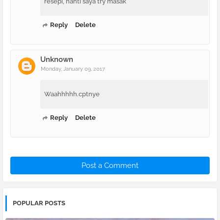
resepi, nanti saya try masak
Reply
Delete
Unknown
Monday, January 09, 2017
Waahhhhh.cptnye
Reply
Delete
Post a Comment
POPULAR POSTS