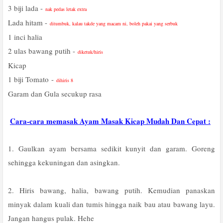
3 biji lada -
nak pedas letak extra
Lada hitam -
ditumbuk, kalau takde yang macam ni, boleh pakai yang serbuk
1 inci halia
2 ulas bawang putih -
diketuk/hiris
Kicap
1 biji Tomato
-
dihiris 8
Garam dan Gula secukup rasa
Cara-cara memasak Ayam Masak Kicap Mudah Dan Cepat :
1. Gaulkan ayam bersama sedikit kunyit dan garam. Goreng
sehingga kekuningan dan asingkan.
2. Hiris bawang, halia, bawang putih. Kemudian panaskan
minyak dalam kuali dan tumis hingga naik bau atau bawang layu.
Jangan hangus pulak. Hehe