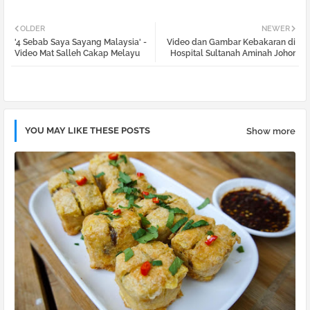
Twi
Wh
OLDER
NEWER
'4 Sebab Saya Sayang Malaysia' -
Video dan Gambar Kebakaran di
tter
atsa
Video Mat Salleh Cakap Melayu
Hospital Sultanah Aminah Johor
pp
YOU MAY LIKE THESE POSTS
Show more