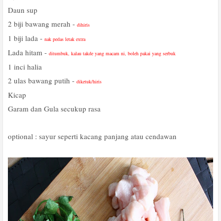
Daun sup
2 biji bawang merah -
dihiris
1 biji lada -
nak pedas letak extra
Lada hitam -
ditumbuk, kalau takde yang macam ni, boleh pakai yang serbuk
1 inci halia
2 ulas bawang putih -
diketuk/hiris
Kicap
Garam dan Gula secukup rasa
optional : sayur seperti kacang panjang atau cendawan