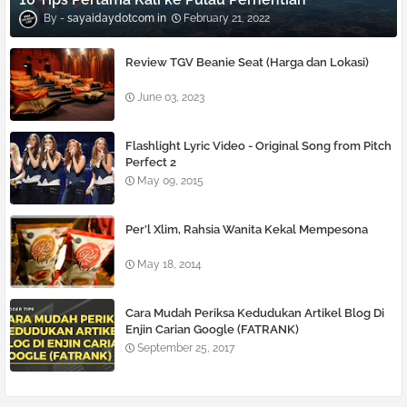
sayaidaydotcom
February 21, 2022
Review TGV Beanie Seat (Harga dan Lokasi)
June 03, 2023
Flashlight Lyric Video - Original Song from Pitch
Perfect 2
May 09, 2015
Per’l Xlim, Rahsia Wanita Kekal Mempesona
May 18, 2014
Cara Mudah Periksa Kedudukan Artikel Blog Di
Enjin Carian Google (FATRANK)
September 25, 2017