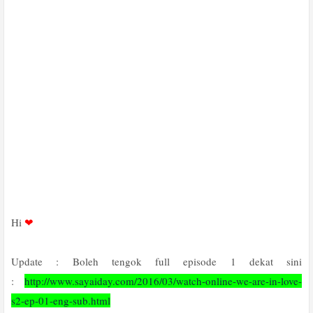
Hi
❤
Update : Boleh tengok full episode 1 dekat sini
:
http://www.sayaiday.com/2016/03/watch-online-we-are-in-love-
s2-ep-01-eng-sub.html