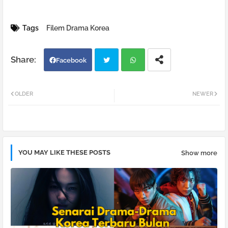
Tags
Filem Drama Korea
Facebook
Twi
Wh
OLDER
NEWER
tter
atsa
pp
YOU MAY LIKE THESE POSTS
Show more