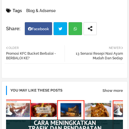
Tags
Blog & Adsense
Facebook
Twi
Wh
OLDER
NEWER
Promosi KFC Bucket Berbaloi -
13 Senarai Resepi Nasi Ayam
tter
atsa
BERBALOI KE?
Mudah Dan Sedap
pp
YOU MAY LIKE THESE POSTS
Show more