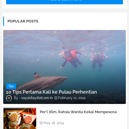
POPULAR POSTS
Tips
10 Tips Pertama Kali ke Pulau Perhentian
sayaidaydotcom
February 21, 2022
Per’l Xlim, Rahsia Wanita Kekal Mempesona
May 18, 2014