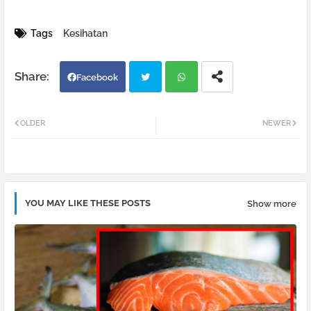
Tags
Kesihatan
Facebook
Twi
Wh
OLDER
NEWER
tter
atsa
pp
YOU MAY LIKE THESE POSTS
Show more