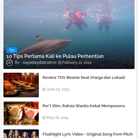
Tips
10 Tips Pertama Kali ke Pulau Perhentian
sayaidaydotcom
February 21, 2022
Review TGV Beanie Seat (Harga dan Lokasi)
June 03, 2023
Per’l Xlim, Rahsia Wanita Kekal Mempesona
May 18, 2014
Flashlight Lyric Video - Original Song from Pitch