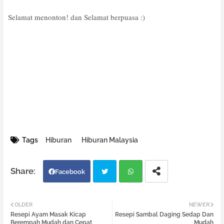
Selamat menonton! dan Selamat berpuasa :)
Tags
Hiburan
Hiburan Malaysia
Facebook
Twi
Wh
OLDER
NEWER
Resepi Ayam Masak Kicap
Resepi Sambal Daging Sedap Dan
tter
atsa
Berempah Mudah dan Cepat
Mudah