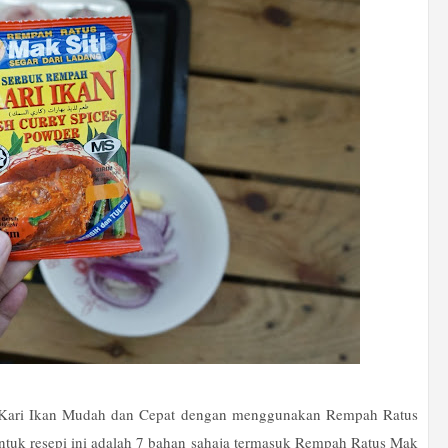
i Kari Ikan Mudah dan Cepat dengan menggunakan Rempah Ratus
untuk resepi ini adalah 7 bahan sahaja termasuk Rempah Ratus Mak