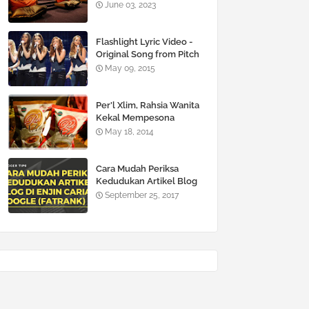
June 03, 2023
Flashlight Lyric Video -
Original Song from Pitch
Perfect 2
May 09, 2015
Per’l Xlim, Rahsia Wanita
Kekal Mempesona
May 18, 2014
Cara Mudah Periksa
Kedudukan Artikel Blog
Di Enjin Carian Google
September 25, 2017
(FATRANK)