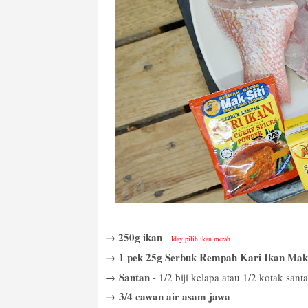
→ 250g ikan
-
Iday pilih ikan merah
→
1 pek 25g Serbuk Rempah Kari Ikan Mak 
→
Santan
- 1/2 biji kelapa atau 1/2 kotak sant
→
3/4 cawan air asam jawa