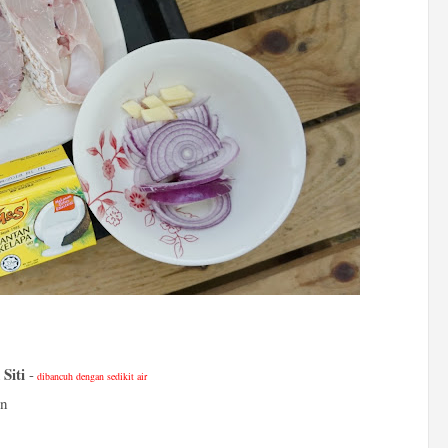
Siti
-
dibancuh dengan sedikit air
an