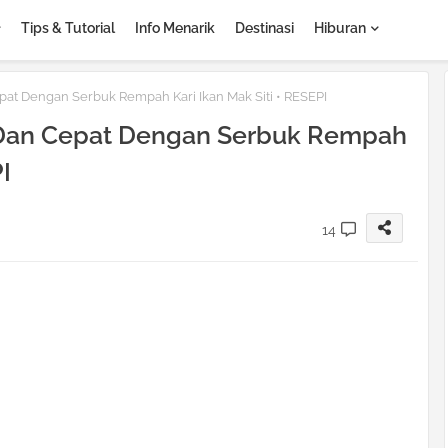
Tips & Tutorial
Info Menarik
Destinasi
Hiburan
pat Dengan Serbuk Rempah Kari Ikan Mak Siti • RESEPI
 Dan Cepat Dengan Serbuk Rempah
I
14