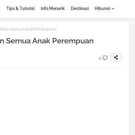
Tips & Tutorial
Info Menarik
Destinasi
Hiburan
rniakan Semua Anak Perempuan
akan Semua Anak Perempuan
0