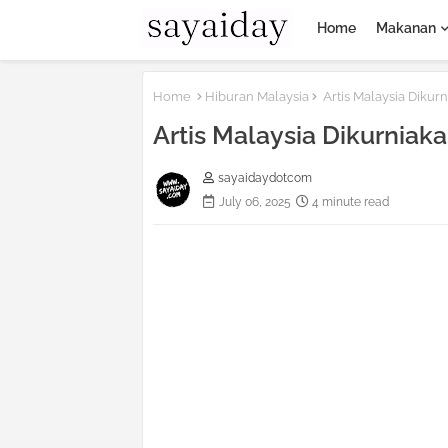
Home
Makanan
Home
Hiburan Malaysia
Artis Malaysia Diku
Artis Malaysia Dikurni
sayaidaydotcom
July 06, 2025
4 minute read