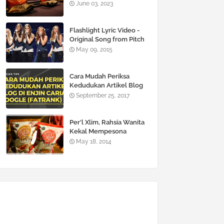
June 03, 2023
Flashlight Lyric Video -
Original Song from Pitch
Perfect 2
May 09, 2015
Cara Mudah Periksa
Kedudukan Artikel Blog
Di Enjin Carian Google
September 25, 2017
(FATRANK)
Per’l Xlim, Rahsia Wanita
Kekal Mempesona
May 18, 2014