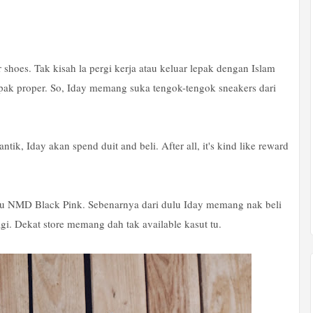
hoes. Tak kisah la pergi kerja atau keluar lepak dengan Islam
pak proper. So, Iday memang suka tengok-tengok sneakers dari
tik, Iday akan spend duit and beli. After all, it's kind like reward
aitu NMD Black Pink. Sebenarnya dari dulu Iday memang nak beli
lagi. Dekat store memang dah tak available kasut tu.