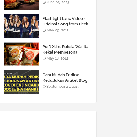
June 03, 2023
Flashlight Lyric Video -
Original Song from Pitch
Perfect 2
May 09, 2015
Per’l Xlim, Rahsia Wanita
Kekal Mempesona
May 18, 2014
Cara Mudah Periksa
Kedudukan Artikel Blog
Di Enjin Carian Google
September 25, 2017
(FATRANK)