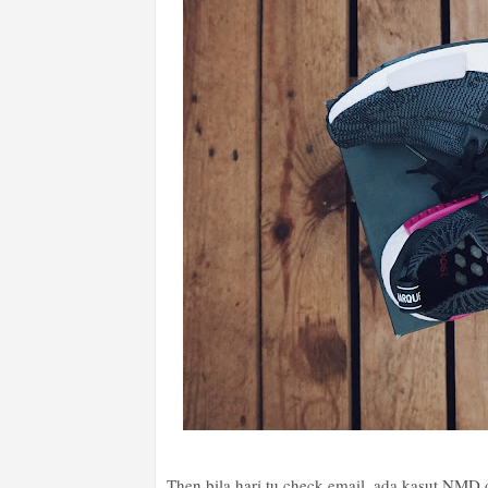
Then bila hari tu check email, ada kasut NMD d