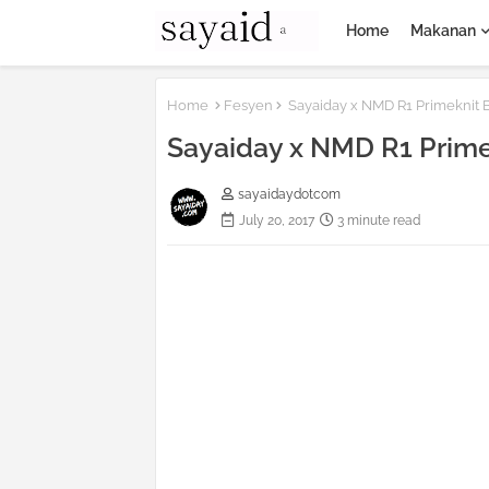
Home
Makanan
Home
Fesyen
Sayaiday x NMD R1 Primeknit B
Sayaiday x NMD R1 Prime
sayaidaydotcom
July 20, 2017
3 minute read