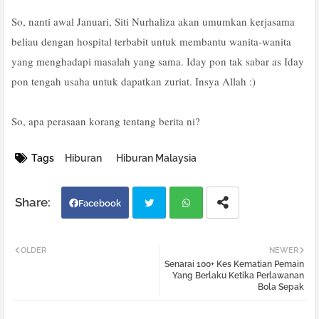
So, nanti awal Januari, Siti Nurhaliza akan umumkan kerjasama
beliau dengan hospital terbabit untuk membantu wanita-wanita
yang menghadapi masalah yang sama. Iday pon tak sabar as Iday
pon tengah usaha untuk dapatkan zuriat. Insya Allah :)
So, apa perasaan korang tentang berita ni?
Tags
Hiburan
Hiburan Malaysia
Facebook
Twi
Wh
OLDER
NEWER
Senarai 100+ Kes Kematian Pemain
tter
atsa
Yang Berlaku Ketika Perlawanan
Bola Sepak
pp