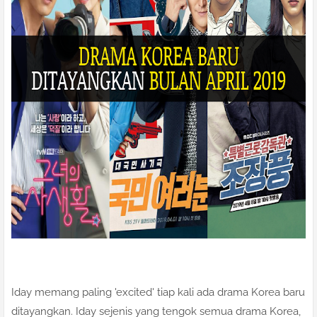
Iday memang paling 'excited' tiap kali ada drama Korea baru
ditayangkan. Iday sejenis yang tengok semua drama Korea,