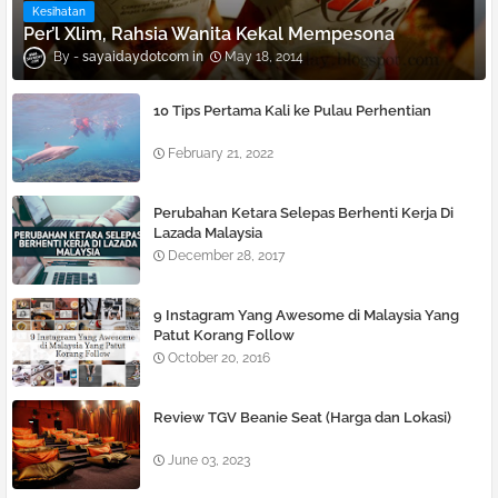
Kesihatan
Per’l Xlim, Rahsia Wanita Kekal Mempesona
sayaidaydotcom
May 18, 2014
10 Tips Pertama Kali ke Pulau Perhentian
February 21, 2022
Perubahan Ketara Selepas Berhenti Kerja Di
Lazada Malaysia
December 28, 2017
9 Instagram Yang Awesome di Malaysia Yang
Patut Korang Follow
October 20, 2016
Review TGV Beanie Seat (Harga dan Lokasi)
June 03, 2023