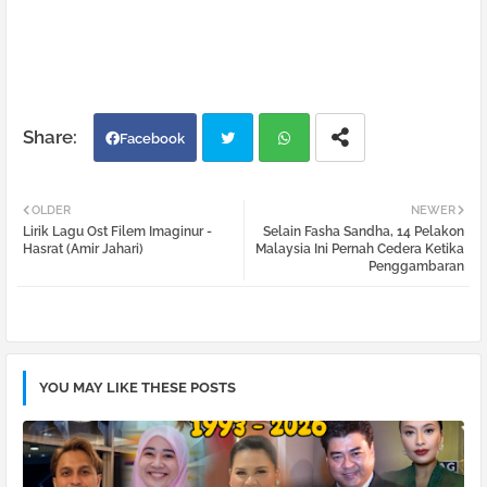
Facebook
Twi
Wh
OLDER
NEWER
Lirik Lagu Ost Filem Imaginur -
Selain Fasha Sandha, 14 Pelakon
tter
atsa
Hasrat (Amir Jahari)
Malaysia Ini Pernah Cedera Ketika
Penggambaran
pp
YOU MAY LIKE THESE POSTS