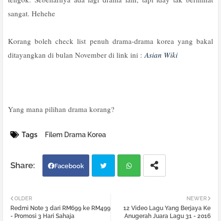
sangat. Hehehe
Korang boleh check list penuh drama-drama korea yang bakal
ditayangkan di bulan November di link ini :
Asian Wiki
Yang mana pilihan drama korang?
Tags
Filem Drama Korea
Facebook
Twi
Wh
OLDER
NEWER
Redmi Note 3 dari RM699 ke RM499
12 Video Lagu Yang Berjaya Ke
tter
atsa
- Promosi 3 Hari Sahaja
Anugerah Juara Lagu 31 - 2016