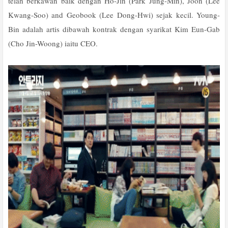
telah berkawan baik dengan Ho-Jin (Park Jung-Min), Joon (Lee
Kwang-Soo) and Geobook (Lee Dong-Hwi) sejak kecil. Young-
Bin adalah artis dibawah kontrak dengan syarikat Kim Eun-Gab
(Cho Jin-Woong) iaitu CEO.