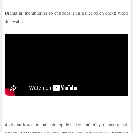
Drama ini mempunyai 16 episodes. Full trailer boleh check video
dibawah :
4 drama korea ini adalah top list iday and iday memang nak
tengok. Sebenarnya ada lagi drama lain, tapi iday tak berminat